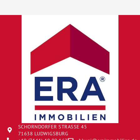
SCHORNDORFER STRASSE 45
71638 LUDWIGSBURG