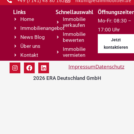
+49 (7141) 48 80 162
hkuni@eraimmobilien.de
Links
Schnellauswahl
Öffnungszeite
Home
Immobilie
Mo-Fr: 08:30 –
verkaufen
Immobilienangebot
17:00 Uhr
Immobilie
News Blog
bewerten
Jetzt
Über uns
kontaktieren
Immobilie
Kontakt
vermieten
Impressum
Datenschutz
2026 ERA Deutschland GmbH