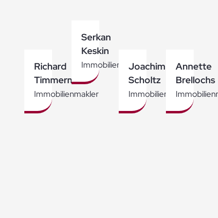
Serkan
Keskin
Immobilienmakler
Richard
Joachim
Annette
Timmermann
Scholtz
Brellochs
Immobilienmakler
Immobilienmakler
Immobilien