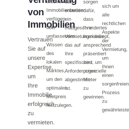
erfahrenen
Wir
sorgen
sich um
von
Immobilienberater
erstellen
dafür,
alle
verfügen
ein
dass
Immobilien
rechtlichen
über
maßgeschneidertes
Ihre
Aspekte
umfassendes
Vermietungskonzept,
Immobilie
Vertrauen
der
Wissen
das auf
ansprechend
Sie auf
Vermietung,
des
Ihre
präsentiert
unsere
um
lokalen
spezifischen
wird, um
Expertise,
Ihnen
Marktes,
Anforderungen
potenzielle
einen
um
um den
abgestimmt
Mieter
sorgenfreien
Ihre
optimalen
ist.
zu
Prozess
Immobilie
Mietpreis
gewinnen.
zu
erfolgreich
festzulegen.
gewährleiste
zu
vermieten.