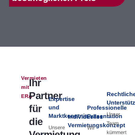
Vermieten
Ihr
mit
Partner
Rechtlich
ERA
Expertise
Unterstüt
für
und
Professionelle
Unser
Marktkenntnis
Präsentation
Individuelles
die
Team
Vermietungskonzept
Unsere
Wir
Vermietung
kümmert