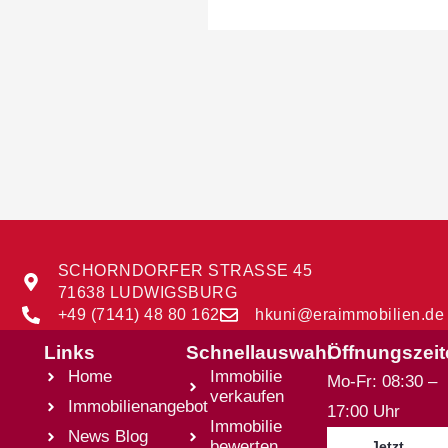
SCHORNDORFER STRASSE 45
71638 LUDWIGSBURG
+49 (7141) 48 80 162
hkuni@eraimmobilien.de
Links
Schnellauswahl
Öffnungszei
Home
Immobilie
Mo-Fr: 08:30 –
verkaufen
Immobilienangebot
17:00 Uhr
Immobilie
News Blog
bewerten
Jetzt