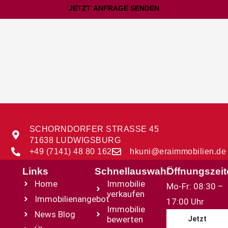
JETZT ANFRAGE SENDEN
SCHORNDORFER STRASSE 45
71638 LUDWIGSBURG
+49 (7141) 48 80 162
hkuni@eraimmobilien.de
Links
Schnellauswahl
Öffnungszei
Home
Immobilie
Mo-Fr: 08:30 –
verkaufen
Immobilienangebot
17:00 Uhr
Immobilie
News Blog
bewerten
Jetzt