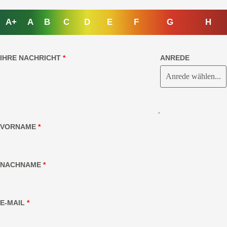
A+
A
B
C
D
E
F
G
H
IHRE NACHRICHT
*
ANREDE
VORNAME
*
NACHNAME
*
E-MAIL
*