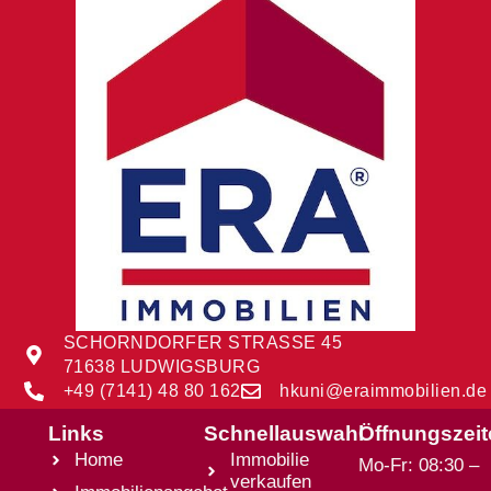
SCHORNDORFER STRASSE 45
71638 LUDWIGSBURG
+49 (7141) 48 80 162
hkuni@eraimmobilien.de
Links
Schnellauswahl
Öffnungszei
Home
Immobilie
Mo-Fr: 08:30 –
verkaufen