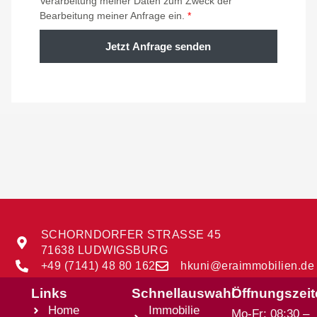
Verarbeitung meiner Daten zum Zweck der
Bearbeitung meiner Anfrage ein.
*
Jetzt Anfrage senden
SCHORNDORFER STRASSE 45
71638 LUDWIGSBURG
+49 (7141) 48 80 162
hkuni@eraimmobilien.de
Links
Schnellauswahl
Öffnungszei
Home
Immobilie
Mo-Fr: 08:30 –