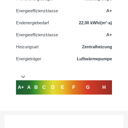
Energieeffizienzklasse
A+
Endenergiebedarf
22,00 kWh/(m²·a)
Energieeffizienzklasse
A+
Heizungsart
Zentralheizung
Energieträger
Luftwärmepumpe
A+
A
B
C
D
E
F
G
H