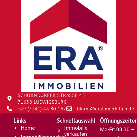
SCHORNDORFER STRASSE 45
71638 LUDWIGSBURG
+49 (7141) 48 80 162
hkuni@eraimmobilien.de
Links
Schnellauswahl
Öffnungszeite
Home
Immobilie
Mo-Fr: 08:30 –
verkaufen
Immobilienangebot