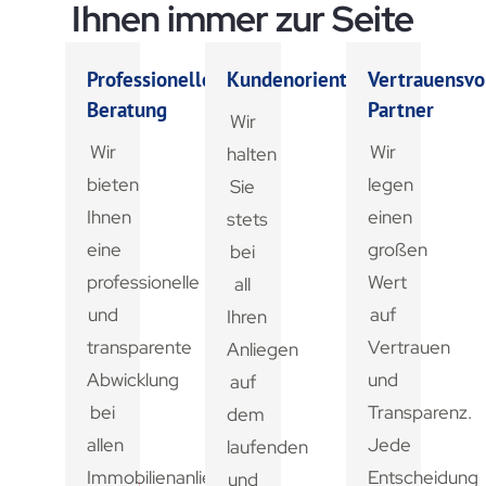
Ihnen immer zur Seite
Professionelle
Kundenorientiert
Vertrauensvo
Beratung
Partner
Wir
Wir
Wir
halten
bieten
legen
Sie
Ihnen
einen
stets
eine
großen
bei
professionelle
Wert
all
und
auf
Ihren
transparente
Vertrauen
Anliegen
Abwicklung
und
auf
bei
Transparenz.
dem
allen
Jede
laufenden
Immobilienanliegen.
Entscheidung
und